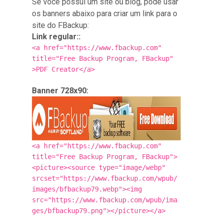
Se você possui um site ou blog, pode usar
os banners abaixo para criar um link para o
site do FBackup:
Link regular::
<a href="https://www.fbackup.com"
title="Free Backup Program, FBackup"
>PDF Creator</a>
Banner 728x90:
<a href="https://www.fbackup.com"
title="Free Backup Program, FBackup">
<picture><source type="image/webp"
srcset="https://www.fbackup.com/wpub/
images/bfbackup79.webp"><img
src="https://www.fbackup.com/wpub/ima
ges/bfbackup79.png"></picture></a>