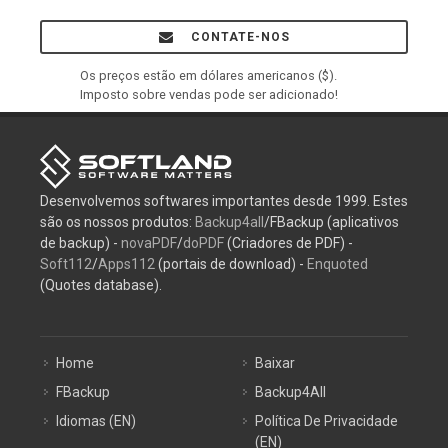
CONTATE-NOS
Os preços estão em dólares americanos ($).
Imposto sobre vendas pode ser adicionado!
Desenvolvemos softwares importantes desde 1999. Estes
são os nossos produtos:
Backup4all
/FBackup (aplicativos
de backup) -
novaPDF
/
doPDF
(Criadores de PDF) -
Soft112
/
Apps112
(portais de download) -
Enquoted
(Quotes database).
Home
Baixar
FBackup
Backup4All
Idiomas (EN)
Política De Privacidade
(EN)