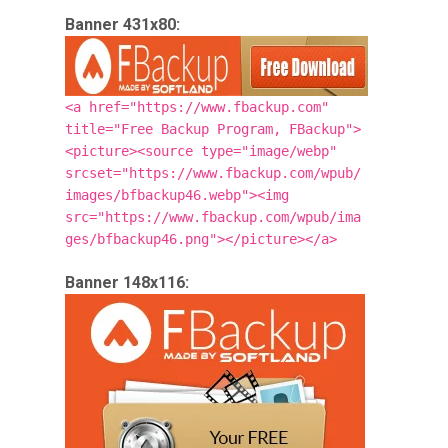
Banner 431x80:
<a href="https://www.fbackup.com"
title="Free Backup Program, FBackup">
<picture><source type="image/webp"
srcset="https://www.fbackup.com/wpub/
images/bfbackup46.webp"><img
src="https://www.fbackup.com/wpub/ima
ges/bfbackup46.png"></picture></a>
Banner 148x116: