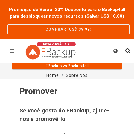
Promoção de Verão: 20% Desconto para o Backup4all
para desbloquear novos recursos (Salvar US$
10.00
)
COMPRAR (US$
39.99
)
NOVA VERSÃO: 9.9
FBackup vs Backup4all
Home
Sobre Nós
Promover
Se você gosta do FBackup, ajude-
nos a promovê-lo